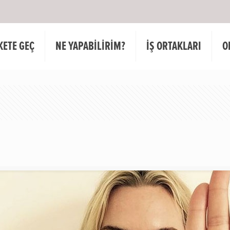
KETE GEÇ
NE YAPABİLİRİM?
İŞ ORTAKLARI
O