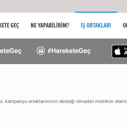
KETE GEÇ
NE YAPABİLİRİM?
İŞ ORTAKLARI
O
i, kampanya ortaklarımızın desteği olmadan mümkün olamaz