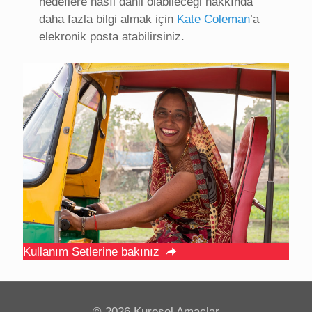
hedeflere nasıl dahil olabileceği hakkında
daha fazla bilgi almak için
Kate Coleman
’a
elekronik posta atabilirsiniz.
Kullanım Setlerine bakınız
©
2026 Kuresel Amaçlar