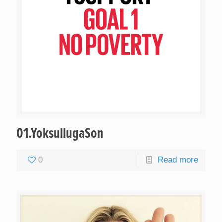
01.YoksullugaSon
0
Read more