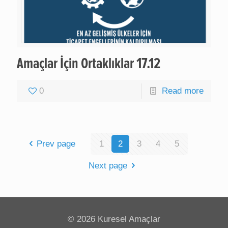
Amaçlar İçin Ortaklıklar 17.12
0
Read more
Prev page
1
2
3
4
5
Next page
©
2026 Kuresel Amaçlar